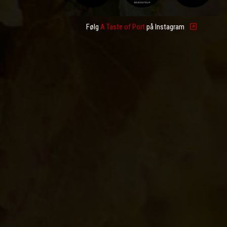
Følg
A Taste of Port
på Instagram