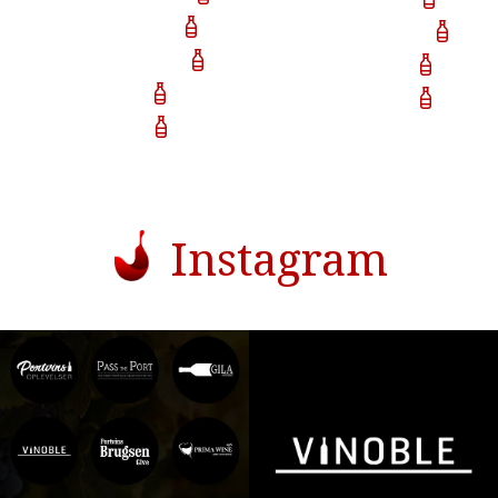
Quinta da Devesa
Butler Nephew & Co
Quinta das Lamelas
Quinta do Noval
Blackett
Quinta do Javali
Quevedo
Instagram