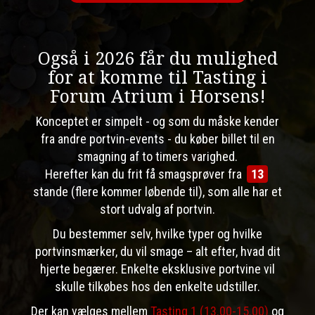
Også i 2026 får du mulighed
for at komme til Tasting i
Forum Atrium i Horsens!
Konceptet er simpelt - og som du måske kender
fra andre portvin-events - du køber billet til en
smagning af to timers varighed.
Herefter kan du frit få smagsprøver fra
13
stande (flere kommer løbende til), som alle har et
stort udvalg af portvin.
Du bestemmer selv, hvilke typer og hvilke
portvinsmærker, du vil smage – alt efter, hvad dit
hjerte begærer. Enkelte eksklusive portvine vil
skulle tilkøbes hos den enkelte udstiller.
Der kan vælges mellem
Tasting 1 (13.00-15.00)
og