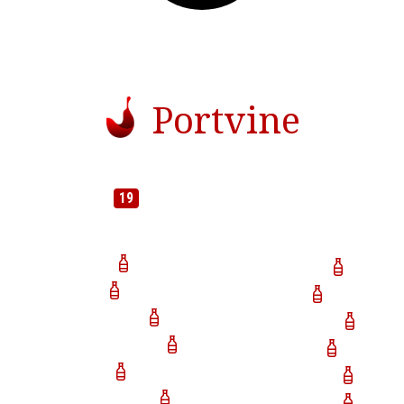
Portvine
Der bliver mulighed for at smage et udvalg af lækre portvine fra
nedenstående
19
mærker/portvinshuse (med forbehold for
ændringer).
CARM
Ramos Pinto
DR
Dalva
Quinta do Vallado
Quinta da Silveira
Quinta das Sequeirinhas
Dona Otília
Croft
Casa De Kristina
Vasques de Carvalho
Quinta da Furada