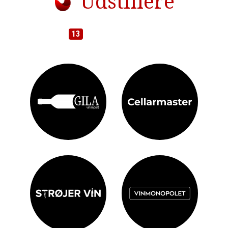
Udstillere
Du kan møde disse
13
udstillere på dagen - flere kommer løbende
til!