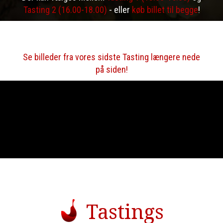
Tasting 2 (16.00-18.00)
- eller
køb billet til begge
!
Du kan også besøge VintageBaren og smage gamle
vintage portvine (mod betaling).
Se billeder fra vores sidste Tasting længere nede
på siden!
Tastings