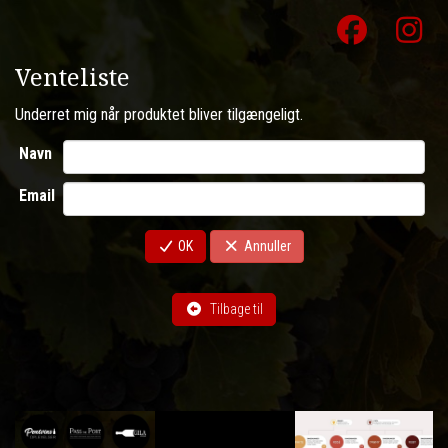
Venteliste
Underret mig når produktet
bliver tilgængeligt.
Navn
Email
OK
Annuller
Tilbage til